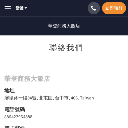
繁體
立即預訂
Toggle
navigation
華登商務大飯店
聯絡我們
華登商務大飯店
地址
瀋陽路一段84號, 北屯區, 台中市, 406, Taiwan
電話號碼
886422964888