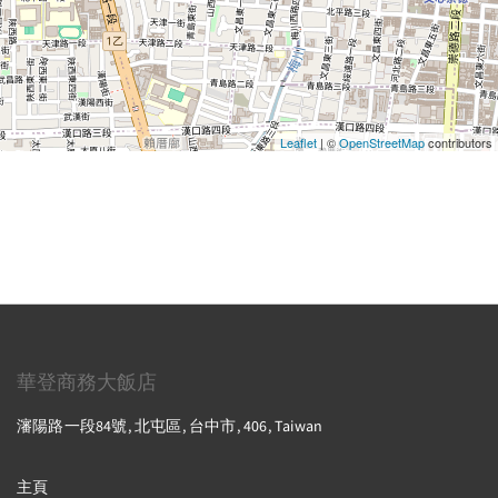
Leaflet
| ©
OpenStreetMap
contributors
華登商務大飯店
瀋陽路一段84號, 北屯區, 台中市, 406, Taiwan
主頁