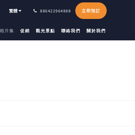
立即預訂
繁體
886422964888
相片集
促銷
觀光景點
聯絡我們
關於我們